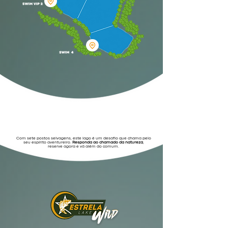
O ESTRELA WILD É PARA OS
VERDADEIROS AVENTUREIROS
Com sete postos selvagens, este lago é um desafio que chama pelo
seu espírito aventureiro.
Responda ao chamado da natureza
,
reserve agora e vá além do comum.